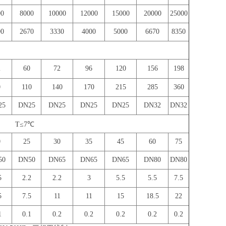
00
8000
10000
12000
15000
20000
25000
00
2670
3330
4000
5000
6670
8350
2
60
72
96
120
156
198
0
110
140
170
215
285
360
25
DN25
DN25
DN25
DN25
DN32
DN32
T≤7℃
0
25
30
35
45
60
75
50
DN50
DN65
DN65
DN65
DN80
DN80
5
2.2
2.2
3
5.5
5.5
7.5
5
7.5
11
11
15
18.5
22
1
0.1
0.2
0.2
0.2
0.2
0.2