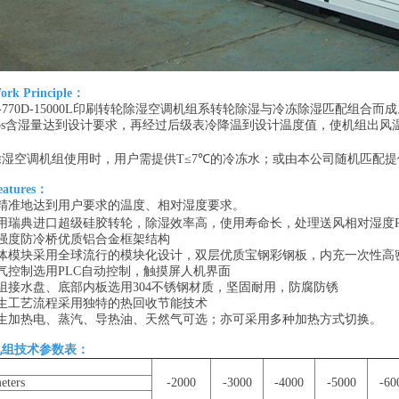
k Principle：
770D-15000L印刷转轮除湿空调机组系转轮除湿与冷冻除湿匹配组
bs含湿量达到设计要求，再经过后级表冷降温到设计温度值，使机组出
空调机组使用时，用户需提供T≤7℃的冷冻水；或由本公司随机匹配提
tures：
准地达到用户要求的温度、相对湿度要求。
典进口超级硅胶转轮，除湿效率高，使用寿命长，处理送风相对湿度RH≤2
度防冷桥优质铝合金框架结构
模块采用全球流行的模块化设计，双层优质宝钢彩钢板，内充一次性高
控制选用PLC自动控制，触摸屏人机界面
接水盘、底部内板选用304不锈钢材质，坚固耐用，防腐防锈
工艺流程采用独特的热回收节能技术
加热电、蒸汽、导热油、天然气可选；亦可采用多种加热方式切换。
机组技术参数表：
eters
-2000
-3000
-4000
-5000
-60