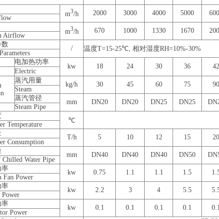
3
2000
3000
4000
5000
60
m
/h
flow
3
670
1000
1330
1670
20
m
/h
n Airflow
参数
/
温度T=15-25℃, 相对湿度RH=10%-30%
 Parameters
电加热功率
kw
18
24
30
36
4
Electric
蒸汽用量
kg/h
30
45
60
75
9
n
Steam
on
蒸汽管径
mm
DN20
DN20
DN25
DN25
DN
Steam Pipe
度
℃
ter Temperature
量
T/h
5
10
12
15
2
ter Consumption
径
mm
DN40
DN40
DN40
DN50
DN
 Chilled Water Pipe
功率
kw
0.75
1.1
1.1
1.5
1.
on Fan Power
功率
kw
2.2
3
4
5.5
5.
n Power
功率
kw
0.1
0.1
0.1
0.1
0.
tor Power