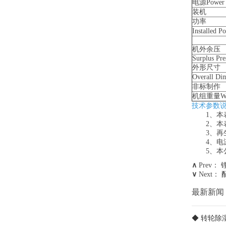
电源Power 
装机
功率
Installed P
机外余压
Surplus Pre
外形尺寸
Overall Di
非标制作
机组重量We
技术参数
1、本表
2、本表所
3、再生
4、电源为
5、本公
∧
Prev：
∨
Next：
最新新闻
◆ 转轮除