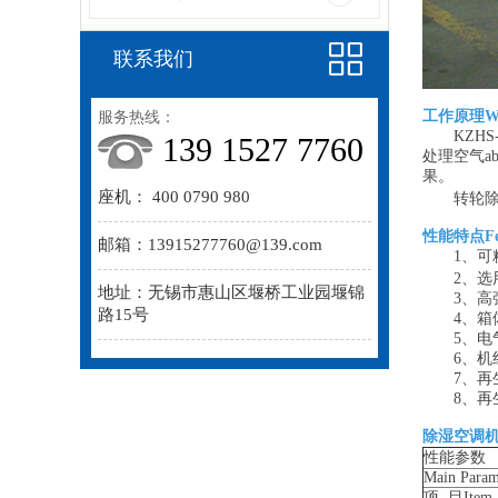
联系我们
工作原理Wor
服务热线：
KZHS-
139 1527 7760
处理空气a
果。
座机： 400 0790 980
转轮除湿
性能特点Fea
邮箱：13915277760@139.com
1、可精
2、选用瑞
地址：无锡市惠山区堰桥工业园堰锦
3、高强
路15号
4、箱体
5、电气
6、机组
7、再生
8、再生
除湿空调
性能参数
Main Param
项 目Item