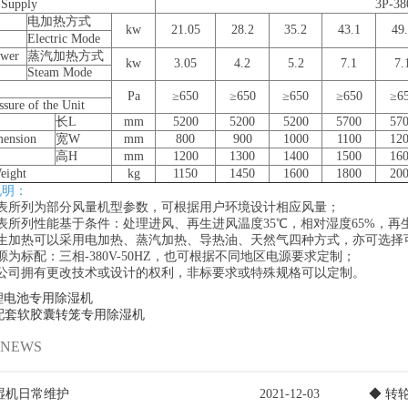
Supply
3P-
电加热方式
kw
21.05
28.2
35.2
43.1
49
Electric Mode
ower
蒸汽加热方式
kw
3.05
4.2
5.2
7.1
7.
Steam Mode
Pa
≥650
≥650
≥650
≥650
≥6
ssure of the Unit
长L
mm
5200
5200
5200
5700
57
mension
宽W
mm
800
900
1000
1100
12
高H
mm
1200
1300
1400
1500
16
ight
kg
1150
1450
1600
1800
20
说明：
所列为部分风量机型参数，可根据用户环境设计相应风量；
列性能基于条件：处理进风、再生进风温度35℃，相对湿度65%，再生温
加热可以采用电加热、蒸汽加热、导热油、天然气四种方式，亦可选择
标配：三相-380V-50HZ，也可根据不同地区电源要求定制；
司拥有更改技术或设计的权利，非标要求或特殊规格可以定制。
锂电池专用除湿机
配套软胶囊转笼专用除湿机
NEWS
湿机日常维护
2021-12-03
◆ 转