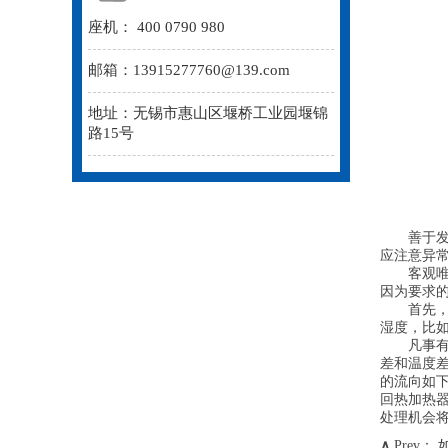
座机： 400 0790 980
邮箱：13915277760@139.com
地址：无锡市惠山区堰桥工业园堰锦
路15号
善于发现
应注意异常
客观唯心
因为要求
首先，与普
湿度，比如
凡事有利
差和温度差
的流向如
回热加热器
处理机会
∧
Prev：