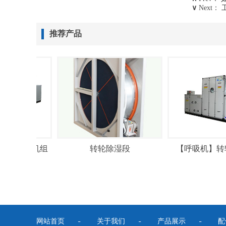
∨
Next：
推荐产品
转轮除湿机组
转轮除湿段
【呼吸机】转
网站首页
关于我们
产品展示
配