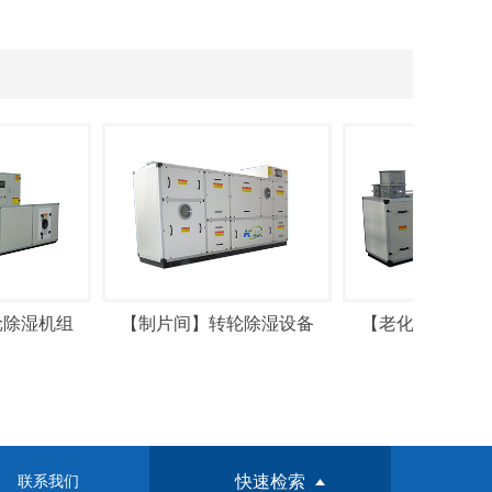
除湿机组
【制片间】转轮除湿设备
【老化间】转轮除
快速检索
联系我们