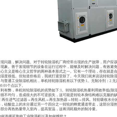
问题，解决问题。对于转轮除湿机厂商经常出现的生产故障，用户应该
现象。善于发现细节的设备在运行过程中，能够及时解决问题，有效避免故障，
主义是唯心主义哲学的两种基本形式之一。它有一个理论，存在就是合
的湿度很低。但知道价格后，我就打退堂鼓了。今天我们就来说说转轮除
通工业除湿机相比，单机转轮除湿机有以下优势:1。无制冷剂；2.无压
0.01个点以下。
有弊，单机转轮除湿机的劣势如下:1。转轮除湿机热量利用效率低(除
很不均匀，造成很大的不可逆损失，这可能是转轮本身结构难以克服的缺陷
下:再生进气过滤器→再生风机→再生加热器→转轮→排风。转轮吸收水分
，硅酸盐上的水分通过另一个四分之一转轮的蜂窝通道带走，这部分湿热
将部分再热热量带入室内，提高室温，这将消耗额外的制冷量。
如何选择可靠的工业除湿机以及如何维护？